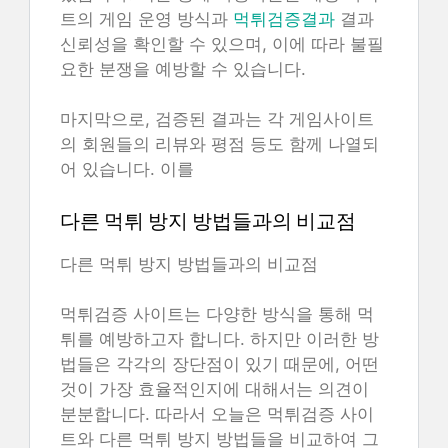
트의 게임 운영 방식과
먹튀검증결과
결과
신뢰성을 확인할 수 있으며, 이에 따라 불필
요한 분쟁을 예방할 수 있습니다.
마지막으로, 검증된 결과는 각 게임사이트
의 회원들의 리뷰와 평점 등도 함께 나열되
어 있습니다. 이를
다른 먹튀 방지 방법들과의 비교점
다른 먹튀 방지 방법들과의 비교점
먹튀검증 사이트는 다양한 방식을 통해 먹
튀를 예방하고자 합니다. 하지만 이러한 방
법들은 각각의 장단점이 있기 때문에, 어떤
것이 가장 효율적인지에 대해서는 의견이
분분합니다. 따라서 오늘은 먹튀검증 사이
트와 다른 먹튀 방지 방법들을 비교하여 그