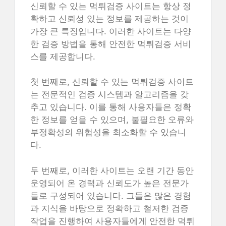
신뢰할 수 있는 먹튀검증 사이트는 항상 정
확하고 신뢰성 있는 정보를 제공하는 것이
가장 큰 특징입니다. 이러한 사이트는 다양
한 검증 방법을 통해 안전한 먹튀검증 서비
스를 제공합니다.
첫 번째로, 신뢰할 수 있는 먹튀검증 사이트
는 전문적인 검증 시스템과 알고리즘을 갖
추고 있습니다. 이를 통해 사용자들은 정확
한 정보를 얻을 수 있으며, 불필요한 오류와
부정확성의 위험성을 최소화할 수 있습니
다.
두 번째로, 이러한 사이트는 오랜 기간 동안
운영되어 온 경력과 신뢰도가 높은 전문가
들로 구성되어 있습니다. 그들은 많은 경험
과 지식을 바탕으로 정확하고 철저한 검증
작업을 진행하여 사용자들에게 안전한 먹튀