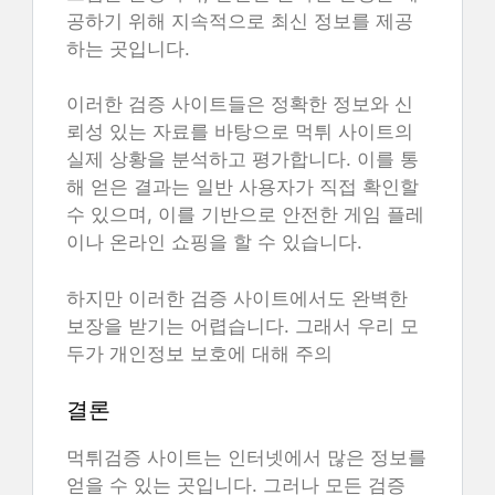
공하기 위해 지속적으로 최신 정보를 제공
하는 곳입니다.
이러한 검증 사이트들은 정확한 정보와 신
뢰성 있는 자료를 바탕으로 먹튀 사이트의
실제 상황을 분석하고 평가합니다. 이를 통
해 얻은 결과는 일반 사용자가 직접 확인할
수 있으며, 이를 기반으로 안전한 게임 플레
이나 온라인 쇼핑을 할 수 있습니다.
하지만 이러한 검증 사이트에서도 완벽한
보장을 받기는 어렵습니다. 그래서 우리 모
두가 개인정보 보호에 대해 주의
결론
먹튀검증 사이트는 인터넷에서 많은 정보를
얻을 수 있는 곳입니다. 그러나 모든 검증