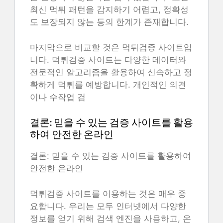
최신 먹튀 패턴을 감지하기 어렵고, 정확성
도 보장되지 않는 등의 한계가 존재합니다.
마지막으로 비교할 것은 먹튀검증 사이트입
니다. 먹튀검증 사이트는 다양한 데이터와
전문적인 알고리즘을 활용하여 신속하고 정
확하게 먹튀를 예방합니다. 개인적인 의견
이나 수작업 검
결론: 믿을 수 있는 검증 사이트를 활용
하여 안전한 온라인
결론: 믿을 수 있는 검증 사이트를 활용하여
안전한 온라인
먹튀검증 사이트를 이용하는 것은 매우 중
요합니다. 우리는 모두 인터넷에서 다양한
정보를 얻기 위해 검색 엔진을 사용하고, 온