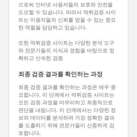
으로써 인터넷 사용자들의 보호와 안전을
도모할 수 있습니다. 따라서 먹튀검증 사이
트는 이용자들의 신뢰를 얻을 수 있는 중요
한 역할을 담당하고 있습니다.
또한 먹튀검증 사이트는 다양한 분석 도구
와 전문가들의 지식과 경험을 바탕으로 정
확하고 신속한 검증
최종 검증 결과를 확인하는 과정
최종 검증 결과를 확인하는 과정은 매우 중
요합니다. 이 단계에서 먹튀검증 사이트는
모든 검증 과정을 마무리하고 최종적으로
판단을 내립니다. 이 단계에서는 다양한 정
보와 데이터를 분석하여 가장 정확한 결과
를 도출하기 위해 전문가들이 신중하게 검
토합니다.