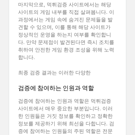
마지막으로, 먹튀검증 사이트에서는 해당
사이트의 게임 내부를 직접 살펴봅니다. 이
과정에서는 게임 속에 숨겨진 문제들을 발
견할 수 있으며, 이를 통해 해당 사이트가
정상적인 운영을 하는지 여부를 확인합니
다. 만약 문제점이 발견된다면 즉시 조치를
취하여 안전한 게임 환경 조성을 위해 노력
합니다.
최종 검증 결과는 이러한 다양한
검증에 참여하는 인원과 역할
검증에 참여하는 인원과 역할은 먹튀검증
사이트에서 매우 중요한 부분입니다. 이러
한 인원들은 거짓 정보를 확인하고 정확한
정보를 제공하기 위해 최선을 다합니다. 검
증에 참여하는 인원들의 주된 역할은 전문