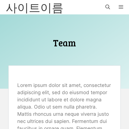
사이트이름
Skip
M
to
content
Team
Lorem ipsum dolor sit amet, consectetur
adipiscing elit, sed do eiusmod tempor
incididunt ut labore et dolore magna
aliqua. Odio ut sem nulla pharetra.
Mattis rhoncus urna neque viverra justo
nec ultrices dui sapien. Fermentum dui
faucibus in ornare quam. Elementum